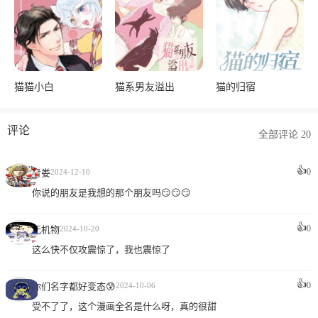
猫猫小白
猫系男友溢出
猫的归宿
评论
全部评论 20
👍
0
青娄
2024-12-10
你说的朋友是我想的那个朋友吗😏😏😏
👍
0
无机物
2024-10-20
这么快不仅攻震惊了，我也震惊了
👍
0
你们名字都好变态😰
2024-10-06
受不了了，这个漫画全名是什么呀，真的很甜