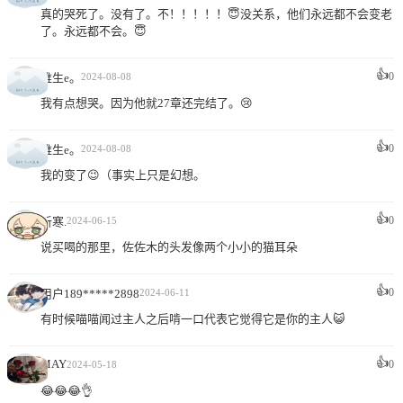
真的哭死了。没有了。不！！！！！😇没关系，他们永远都不会变老
了。永远都不会。😇
👍
0
维生e。
2024-08-08
我有点想哭。因为他就27章还完结了。😢
👍
0
维生e。
2024-08-08
我的变了😉（事实上只是幻想。
👍
0
听寒.
2024-06-15
说买喝的那里，佐佐木的头发像两个小小的猫耳朵
👍
0
用户189*****2898
2024-06-11
有时候喵喵闻过主人之后啃一口代表它觉得它是你的主人😺
👍
MAY
0
2024-05-18
😂😂😂👌