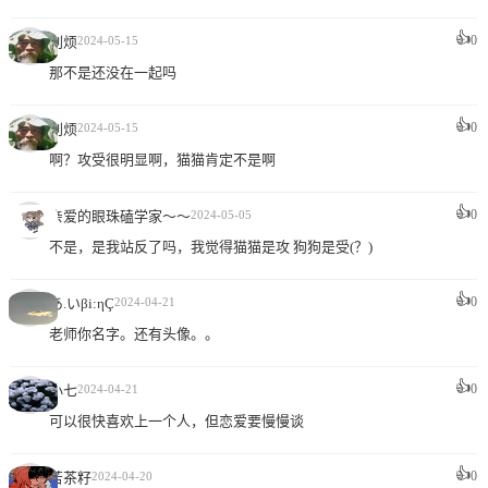
👍
0
别烦
2024-05-15
那不是还没在一起吗
👍
0
别烦
2024-05-15
啊？攻受很明显啊，猫猫肯定不是啊
👍
0
亲爱的眼珠磕学家～～
2024-05-05
不是，是我站反了吗，我觉得猫猫是攻 狗狗是受(？)
👍
0
あ.いβi:ηÇ
2024-04-21
老师你名字。还有头像。。
👍
0
小七
2024-04-21
可以很快喜欢上一个人，但恋爱要慢慢谈
👍
0
苦茶籽
2024-04-20