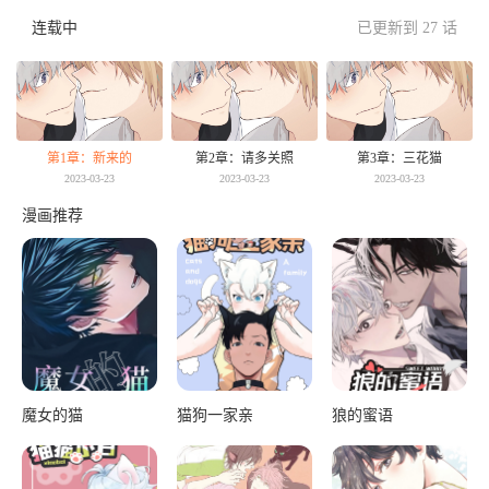
连载中
已更新到 27 话
第1章：新来的
第2章：请多关照
第3章：三花猫
2023-03-23
2023-03-23
2023-03-23
漫画推荐
魔女的猫
猫狗一家亲
狼的蜜语