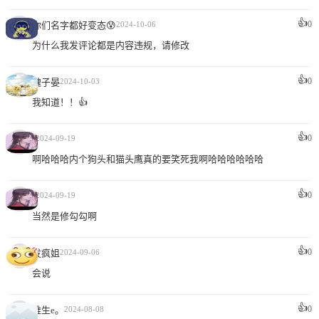
👍
0
你们名字都好变态😰
2024-10-06
为什么我发评论都是内容违规，请修改
👍
0
魏子晏
2024-10-03
我知道！！👍
👍
s
0
2024-09-19
啊哈哈哈内个狗头和猫头鹰真的要笑死我啊哈哈哈哈哈哈
👍
s
0
2024-09-19
当然是修勾勾啊
👍
0
发疯姐
2024-09-06
会说
👍
0
维生e。
2024-08-08