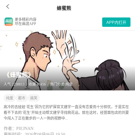
蜂蜜熊
更多精彩内容
APP内打开
尽在画涯APP
《蜂蜜熊》
人气 2230013 | 收藏 41456 | 热门分类 纯爱
纯爱
都市
搞笑
高冷的吉娃娃‘花生’因为它的铲屎官文建宇一直没有恋爱而十分担忧，于是实在
看不下去的‘花生’开始主动帮文建宇寻找桃花运。就在这时，经营面包店的刘夏
今闯入了正在散步的一人一狗的视野中...
作者：PIEJNAN
更新时间：2026年08月06日 19:50