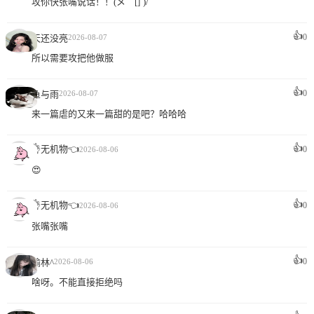
攻你快张嘴说话！！(メ｀[]´)/
👍
0
天还没亮
2026-08-07
所以需要攻把他做服
👍
0
鱼与雨
2026-08-07
来一篇虐的又来一篇甜的是吧？哈哈哈
👍
👌无机物👈
0
2026-08-06
😍
👍
👌无机物👈
0
2026-08-06
张嘴张嘴
👍
0
瑜林^
2026-08-06
啥呀。不能直接拒绝吗