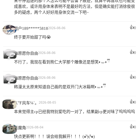
来不停追逐的那个人怎么可能不会留下痕迹，就算不再喜欢也可能变
成喜欢，或许用身体来表明不是最好的方法，但是确实能打消徐俊很
多的疑虑，两个人好好用身体交流一下吧~
👍
0
用户189*****5818
2026-08-06
终于要开始甜了吗😭
👍
0
海原愿你自由
2026-08-06
不行了，我现在看到熊仁大学那个雕像还是想笑◐⩊◑ ྀི
👍
0
海原愿你自由
2026-08-06
韩漫太太原来知道自己画的是双开门大冰箱啊◐⩊◑ ྀི
👍
0
ㄨ℉风车℅`。
2026-08-05
本来觉得主cp已经我特别爱吃的一对了，结果副cp更对味了呜呜呜呜
👍
0
恶魔角
2026-08-04
快点更新啊！！！误会给我解开！！！(๑⁼̴̀д⁼̴́๑)