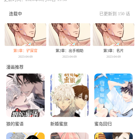
连载中
已更新到 150 话
第1章：铲屎官
第2章：出手相助
第3章：名片
2023-04-09
2023-04-09
2023-04-09
漫画推荐
狼的蜜语
新婚蜜旅
蜜岛回归