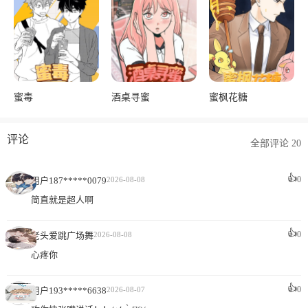
蜜毒
酒桌寻蜜
蜜枫花糖
评论
全部评论 20
👍
0
用户187*****0079
2026-08-08
简直就是超人啊
👍
0
老头爱跳广场舞
2026-08-08
心疼你
👍
0
用户193*****6638
2026-08-07