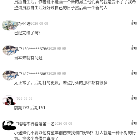
员独自生活，作者能不能画一个新的男主他们真的我是受不了了我希
望海员独自生活好好过自己的日子然后画一个新的人
👍
0
副孙99呀
2026-08-08
已经完结了吗？
👍
0
用户150*****6786
2026-08-08
当本来就有问题
👍
0
用户187*****6882
2026-08-08
太正常了，后期打的更疯，差点打死的那种都有很多
👍
.
0
2026-08-08
前期1V3 后期1V1
👍
0
干啥啥不行看漫第一名
2026-08-08
小迷妹们不要以他有童年创伤来找借口好吗？打人就是一种不对的行
为。拿这个当借口真服了