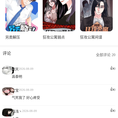
另类解压
狂攻公寓弱点
狂攻公寓间谍
评论
全部评论 20
👍
0
阴天
2026-08-09
高泰明
👍
0
宝宝
2026-08-09
气死我了 好心疼受
👍
0
浅浅丶
2026-08-09