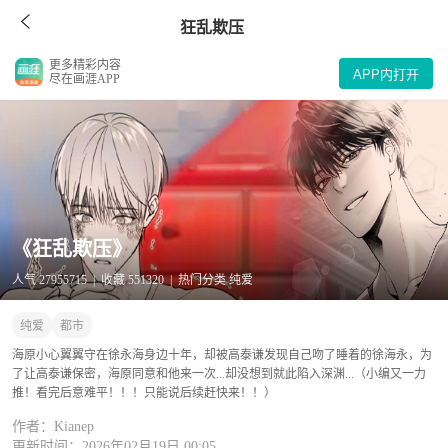
狂乱欺压
更多精彩内容
APP内打开
尽在画涯APP
《狂乱欺压》
人气 27955715 | 收藏 551320 | 热门分类 纯爱
纯爱
都市
海原小心翼翼守在徐永海身边十年，却被高泰谦发现自己吻了睡着的徐海永，为
了让高泰谦保密，海原同意和他来一次...却没想到就此陷入深渊...（小编又一力
推！看完后意难平！！！只能说后续赶快来！！）
作者：Kianep
更新时间：2026年02月19日 00:05