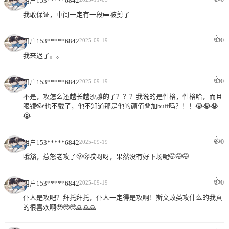
用户153*****6842
我敢保证，中间一定有一段🛏被剪了
👍
0
用户153*****6842
2025-09-19
我来迟了。。
👍
0
用户153*****6842
2025-09-19
不是，攻怎么还越长越沙雕的了？？？我说的是性格，性格哈，而且
眼镜👓也不戴了，他不知道那是他的颜值叠加buff吗？！！😭😭😭
😭
👍
0
用户153*****6842
2025-09-19
哦豁，惹怒老攻了🫢🫢哎呀呀，果然没有好下场呢🤭🤭🤭
👍
0
用户153*****6842
2025-09-19
仆人是攻吧？拜托拜托，仆人一定得是攻啊！斯文败类攻什么的我真
的很喜欢啊🥹🥹🥹🙏🙏🙏