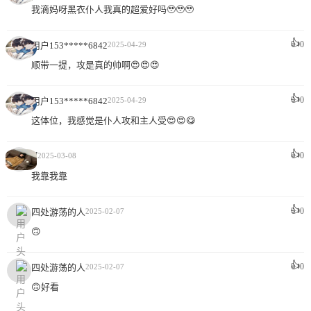
我滴妈呀黑衣仆人我真的超爱好吗🥹🥹🥹
👍
0
用户153*****6842
2025-04-29
顺带一提，攻是真的帅啊😍😍😍
👍
0
用户153*****6842
2025-04-29
这体位，我感觉是仆人攻和主人受😍😍😋
👍
N
0
2025-03-08
我靠我靠
👍
0
四处游荡的人
2025-02-07
🙃
👍
0
四处游荡的人
2025-02-07
🙃好看