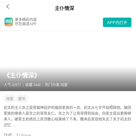
主仆情深
更多精彩内容
APP内打开
尽在画涯APP
《主仆情深》
人气 42872 | 收藏 3446 | 热门分类 纯爱
纯爱
都市
初太的主人京之是受猫神庇护的猫田家族的一员，初太从七岁开始照顾他。猫田
家族的继承人是京之的哥哥友仁。京之为了让哥哥得到自由，向家主提出更换继
承人。被家主拒绝后上房顶散心结果掉了下来，醒来后发现他失去了关于初太的
记忆……
作者：EOiunae