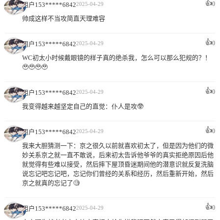
👍
0
用户153*****6842
2025-04-29
帅成这样不当攻简直天理难容
👍
0
用户153*****6842
2025-04-29
WC初太小时候戴眼镜的样子真的绝杀我，怎么可以那么犯规的？！
🥹🥹🥹🥹
👍
0
用户153*****6842
2025-04-29
我变得越来越坚定自己的直觉：仆人是攻🥸
👍
0
用户153*****6842
2025-04-29
我来大胆猜测一下：京之很久以前就喜欢初太了，但是因为他们的微
妙关系京之就一直不敢说，后来初太告诉他爷爷的真实拒绝原因后他
就觉得有些难以接受，然后摔下屋顶昏迷期间他的潜意识就反复洗脑
说忘记吧忘记吧，忘记你们曾经的关系和经历，然后重新开始，然后
京之就真的忘记了🧐
👍
0
用户153*****6842
2025-04-29