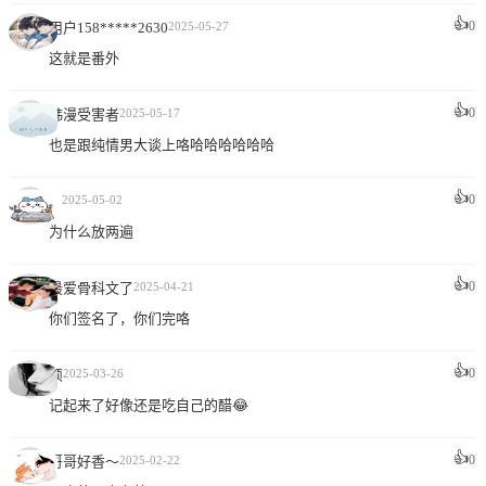
👍
0
用户158*****2630
2025-05-27
这就是番外
👍
0
韩漫受害者
2025-05-17
也是跟纯情男大谈上咯哈哈哈哈哈哈
👍
0
ㅤ
2025-05-02
为什么放两遍
👍
0
最爱骨科文了
2025-04-21
你们签名了，你们完咯
👍
0
烦
2025-03-26
记起来了好像还是吃自己的醋😂
👍
0
哥哥好香～
2025-02-22