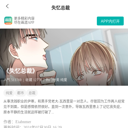
失忆总裁
更多精彩内容
APP内打开
尽在画涯APP
《失忆总裁》
人气 511769 | 收藏 12776 | 热门分类 纯爱
纯爱
都市
总裁
从事洗钱职业的尹寒，和黑手党老大-瓦西里是一对恋人，尽管因为工作两人经常
见不到面，但是感情依然很好。直到一次意外，导致瓦西里患上了记忆丧失症，
原本平静的生活就这样被打破了...
作者：Eiabnmer
更新时间：2024年07月30日 16:29