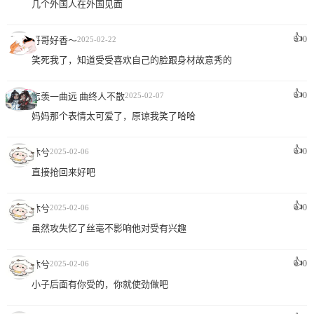
几个外国人在外国见面
👍
0
哥哥好香～
2025-02-22
笑死我了，知道受受喜欢自己的脸跟身材故意秀的
👍
0
忘羡一曲远 曲终人不散
2025-02-07
妈妈那个表情太可爱了，原谅我笑了哈哈
👍
0
沐兮
2025-02-06
直接抢回来好吧
👍
0
沐兮
2025-02-06
虽然攻失忆了丝毫不影响他对受有兴趣
👍
0
沐兮
2025-02-06
小子后面有你受的，你就使劲做吧