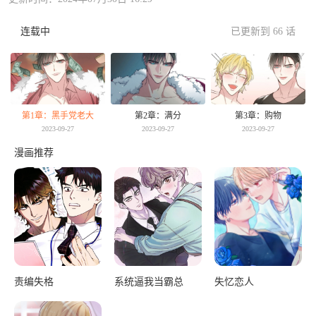
连载中
已更新到 66 话
第1章：黑手党老大
第2章：满分
第3章：购物
2023-09-27
2023-09-27
2023-09-27
漫画推荐
责编失格
系统逼我当霸总
失忆恋人