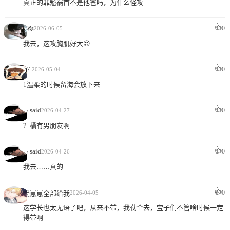
真正的罪魁祸首不是他爸吗，为什么怪攻
👍
0
𠳳🎋
2026-06-05
我去，这攻胸肌好大😍
👍
17.
0
2026-05-04
1温柔的时候留海会放下来
👍
G·said
0
2026-04-27
？橘有男朋友啊
👍
G·said
0
2026-04-26
我去……真的
👍
0
受崽崽全部给我
2026-04-05
这学长也太无语了吧，从来不带，我勒个去，宝子们不管啥时候一定
得带啊