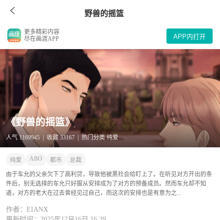
野兽的摇篮
更多精彩内容
APP内打开
尽在画涯APP
《野兽的摇篮》
人气 1169945 | 收藏 33167 | 热门分类 纯爱
ABO
纯爱
都市
总裁
由于车允的父亲欠下了高利贷，导致他被黑社会给盯上了。在听见对方开出的条
件后，别无选择的车允只好服从安排成为了对方的预备成员。然而车允却不知
道，对方的老大在过去曾经见过自己，而这次的安排也是有意为之...
作者：EIANX
更新时间：2025年12月16日 16:39