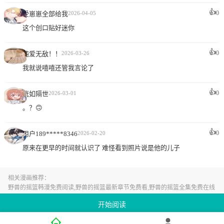
👍
0
受崽崽全部给我
2026-04-05
这个创口贴好迷你
👍
0
纯爱无敌！！
2026-03-26
我就说嘻嘻还管我言论了
👍
0
恍如隔世
2026-03-01
。？🙃
👍
0
用户189*****8346
2026-02-20
原来在更早的时间就认识了 难怪看到照片说是他的儿子
相关漫画推荐：
野兽的摇篮韩漫免费阅读,野兽的摇篮最新章节免费看,野兽的摇篮全集免费在线
看
开始阅读