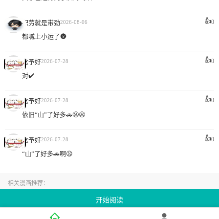
👍
0
积劳就是带劲
2026-08-06
都喊上小运了🌚
👍
0
念予好
2026-07-28
对✔️
👍
0
念予好
2026-07-28
依旧“山”了好多🚗😦😦
👍
0
念予好
2026-07-28
“山”了好多🚗啊😦
相关漫画推荐：
教主宠妃韩漫免费阅读,教主宠妃最新章节免费看,教主宠妃全集免费在线看
开始阅读