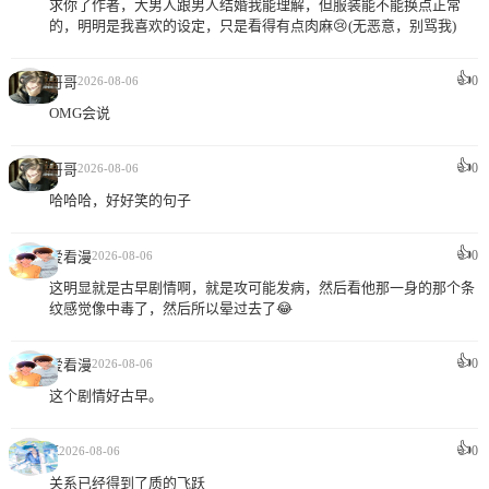
求你了作者，大男人跟男人结婚我能理解，但服装能不能换点正常
的，明明是我喜欢的设定，只是看得有点肉麻😢(无恶意，别骂我)
👍
0
哥哥
2026-08-06
OMG会说
👍
0
哥哥
2026-08-06
哈哈哈，好好笑的句子
👍
0
爱看漫
2026-08-06
这明显就是古早剧情啊，就是攻可能发病，然后看他那一身的那个条
纹感觉像中毒了，然后所以晕过去了😂
👍
0
爱看漫
2026-08-06
这个剧情好古早。
👍
X
0
2026-08-06
关系已经得到了质的飞跃