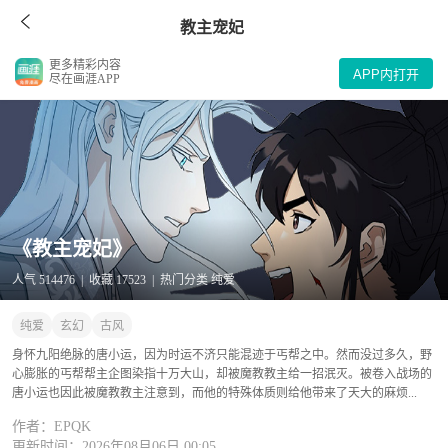
教主宠妃
更多精彩内容
APP内打开
尽在画涯APP
《教主宠妃》
人气 514476 | 收藏 17523 | 热门分类 纯爱
纯爱
玄幻
古风
身怀九阳绝脉的唐小运，因为时运不济只能混迹于丐帮之中。然而没过多久，野
心膨胀的丐帮帮主企图染指十万大山，却被魔教教主给一招泯灭。被卷入战场的
唐小运也因此被魔教教主注意到，而他的特殊体质则给他带来了天大的麻烦...
作者：EPQK
更新时间：2026年08月06日 00:05