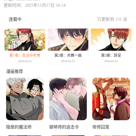
更新时间：2025年11月17日 16:14
连载中
已更新到 131 话
第1章：反派中年男
第2章：共舞一曲
第3章：辞呈
2024-03-31
2024-03-31
2024-03-31
漫画推荐
隐居的魔法师
钢琴师的追击令
帝师囚笼