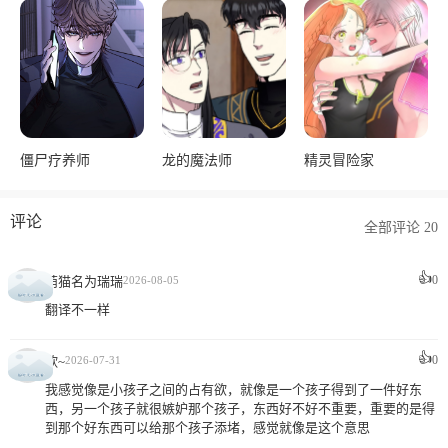
僵尸疗养师
龙的魔法师
精灵冒险家
评论
全部评论 20
👍
0
萌猫名为瑞瑞
2026-08-05
翻译不一样
👍
0
欣~
2026-07-31
我感觉像是小孩子之间的占有欲，就像是一个孩子得到了一件好东
西，另一个孩子就很嫉妒那个孩子，东西好不好不重要，重要的是得
到那个好东西可以给那个孩子添堵，感觉就像是这个意思