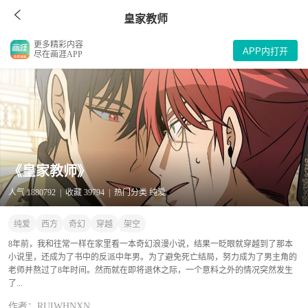
皇家教师
更多精彩内容
APP内打开
尽在画涯APP
《皇家教师》
人气 1880792 | 收藏 39794 | 热门分类 纯爱
纯爱
西方
奇幻
穿越
架空
8年前，我和往常一样在家里看一本奇幻浪漫小说，结果一眨眼就穿越到了那本
小说里，还成为了书中的反派中年男。为了避免死亡结局，努力成为了男主角的
老师并熬过了8年时间。然而就在即将退休之际，一个意料之外的情况突然发生
了...
作者：RUIWHNXN