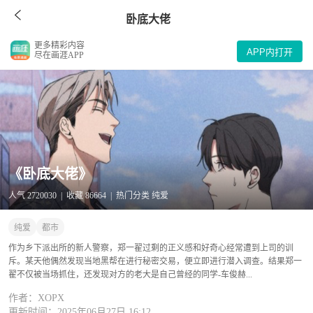
卧底大佬
更多精彩内容
APP内打开
尽在画涯APP
《卧底大佬》
人气 2720030 | 收藏 86664 | 热门分类 纯爱
纯爱
都市
作为乡下派出所的新人警察，郑一翟过剩的正义感和好奇心经常遭到上司的训
斥。某天他偶然发现当地黑帮在进行秘密交易，便立即进行潜入调查。结果郑一
翟不仅被当场抓住，还发现对方的老大是自己曾经的同学-车俊赫...
作者：XOPX
更新时间：2025年06月27日 16:12