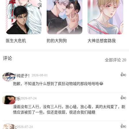
医生大危机
豹豹大狗狗
大神总想套路我
评论
全部评论 20
👍
0
不纯逆子！
2026-08-01
抱歉，不知道为什么想到了疯狂动物城的那段哈哈哈😂
👍
0
可乐
2026-07-24
漫画没有三人行，没有三人行。放心磕，放心看，真的太纯爱了，剧
情应该被剪了一些。但还是很甜，很适合我们磕糖
👍
0
太
2026-07-24