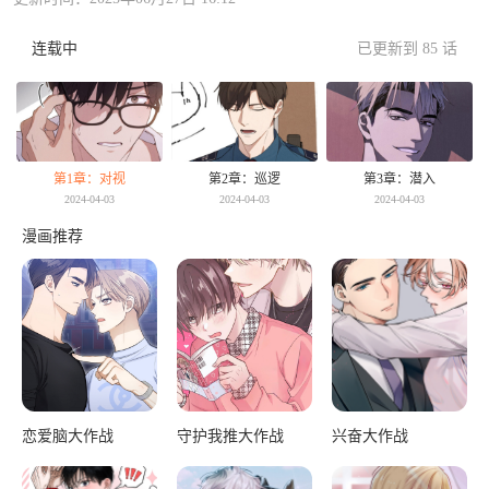
连载中
已更新到 85 话
第1章：对视
第2章：巡逻
第3章：潜入
2024-04-03
2024-04-03
2024-04-03
漫画推荐
恋爱脑大作战
守护我推大作战
兴奋大作战