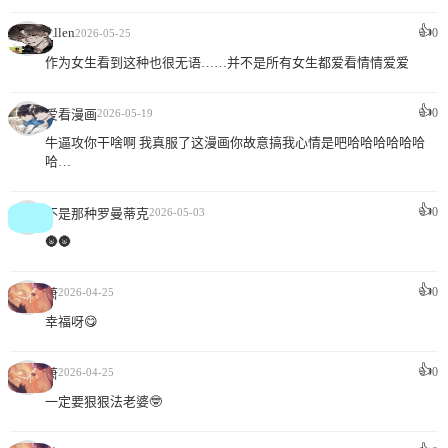
👍
Allen
0
2026-05-25
作为女生看到这种也很无语……并不是所有女生都爱看情情爱爱
👍
0
爱看漫画
2026-05-19
牛逼攻你干啥啊 我真服了这漫画你故意搞我心情是吧哈哈哈哈哈哈
哈…
👍
0
不是那种罗曼蒂克
2026-05-03
🌚🌚
👍
0
萧
2026-04-25
幸福呀😋
👍
0
萧
2026-04-25
一定要狠狠法老婆🤓