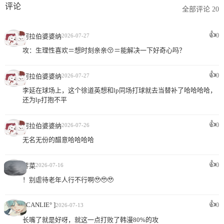
评论
全部评论 20
👍
0
阿拉伯婆婆纳
2026-07-27
攻：生理性喜欢＝想时刻亲亲😚＝能解决一下好奇心吗？
👍
0
阿拉伯婆婆纳
2026-07-27
李延在球场上，这个徐道英想和lp同场打球就去当替补了哈哈哈哈，
还为lp打抱不平
👍
0
阿拉伯婆婆纳
2026-07-26
无名无份的醋意哈哈哈哈
👍
0
荠菜
2026-07-16
！别虐待老年人行不行啊🥹🥹🥹
👍
[ CANLIE° ]
0
2026-07-13
长嘴了就是好呀，就这一点打败了韩漫80%的攻