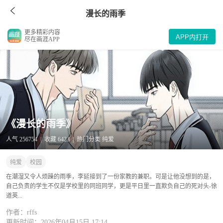
漫长的雨季
更多精彩内容
APP内打开
尽在画涯APP
《漫长的雨季》
人气 256754 | 收藏 6423 | 热门分类 纯爱
纯爱
校园
在潮湿又令人烦躁的雨季，李延接到了一份家教的兼职。可是让他没想到的是，
自己负责的学生不仅是学校里的同班同学，更是平日里一直欺负自己的死对头-徐
道英...
作者：rffs
更新时间：2026年04月15日 17:14