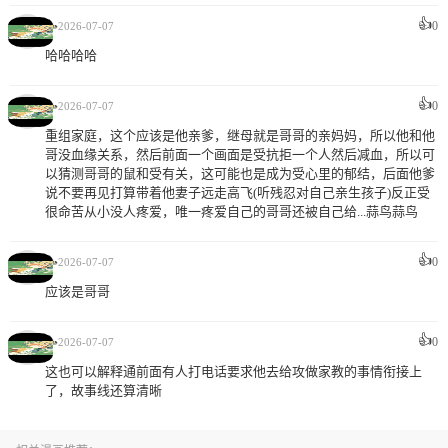
👍
🥳
0
2026-07-07
哈哈哈哈
👍
🥳
0
2026-07-07
重组家庭，这个应该是他亲爹，继母就是哥哥的亲妈妈，所以他和他
哥没血缘关系，然后前面一个画面是受抗拒一个人然后减血，所以可
以猜测哥哥的鼠和受有关，这可能也是成为受心里的郁结，后面他爹
说不要再见打算带着他妻子远走高飞(听残忍对自己亲生孩子)反正受
很命苦从小没人疼爱，唯一疼爱自己的哥哥还被自己给...蒜鸟蒜鸟
👍
🥳
0
2026-07-07
应该是哥哥
👍
🥳
0
2026-07-07
这也可以解释通前面有人打电话要求他去给攻做家教的事情衔接上
了，故事线还算清晰