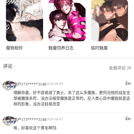
魔物相伴
魅魔饲养日志
临时魅魔
评论
全部评论 20
👍
0
用户173*****3148
2026-08-09
理解奈基，好不容易成了勇士，杀了这么多魔族，更何况他的战友全
部被魔族杀死，没办法接受魔族是正常的，在人类心目中魔族就是这
样的形象，没办法轻易改变
👍
0
用户173*****3148
2026-08-07
唉，好喜欢这个黄毛啊🥰