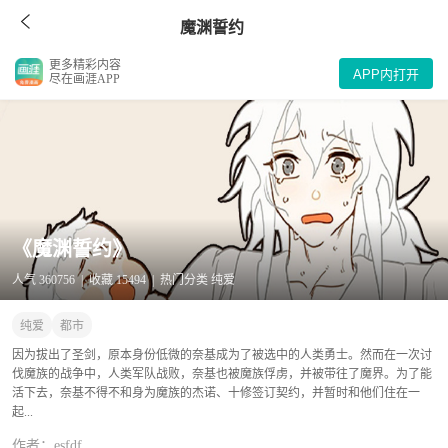
魔渊誓约
更多精彩内容
APP内打开
尽在画涯APP
《魔渊誓约》
人气 360756 | 收藏 15494 | 热门分类 纯爱
纯爱
都市
因为拔出了圣剑，原本身份低微的奈基成为了被选中的人类勇士。然而在一次讨
伐魔族的战争中，人类军队战败，奈基也被魔族俘虏，并被带往了魔界。为了能
活下去，奈基不得不和身为魔族的杰诺、十修签订契约，并暂时和他们住在一
起...
作者：esfdf