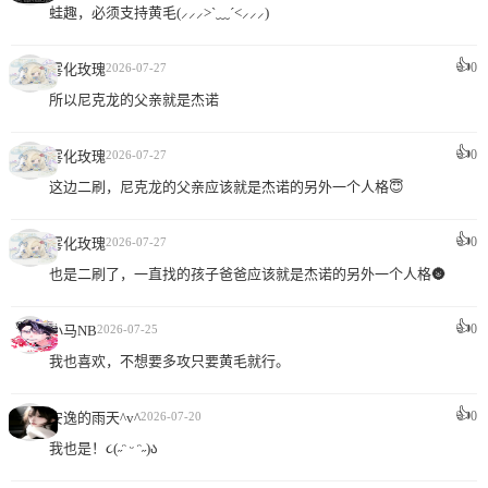
蛙趣，必须支持黄毛(⸝⸝⸝>`﹏ˊ<⸝⸝⸝)
👍
0
雾化玫瑰
2026-07-27
所以尼克龙的父亲就是杰诺
👍
0
雾化玫瑰
2026-07-27
这边二刷，尼克龙的父亲应该就是杰诺的另外一个人格😇
👍
0
雾化玫瑰
2026-07-27
也是二刷了，一直找的孩子爸爸应该就是杰诺的另外一个人格🌚
👍
0
小马NB
2026-07-25
我也喜欢，不想要多攻只要黄毛就行。
👍
0
安逸的雨天^v^
2026-07-20
我也是！૮(˶ᵔ ᵕ ᵔ˶)ა