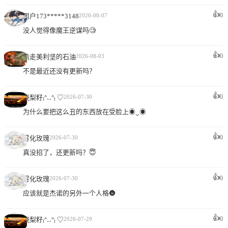
👍
0
用户173*****3148
2026-08-07
没人觉得像魔王逆谋吗🧐
👍
0
偷走美利坚的石油
2026-08-03
不是最近还没有更新吗？
👍
0
晓梨籽₍ᐢ‥ᐢ₎ ♡
2026-07-30
为什么要把这么丑的东西放在受脸上◉‿◉
👍
0
雾化玫瑰
2026-07-30
真没招了，还更新吗？😇
👍
0
雾化玫瑰
2026-07-30
应该就是杰诺的另外一个人格🌚
👍
0
晓梨籽₍ᐢ‥ᐢ₎ ♡
2026-07-29