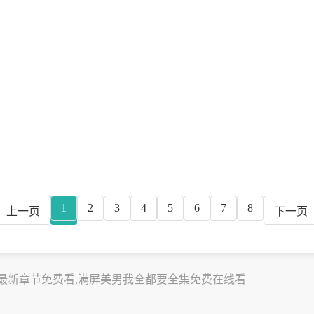
1
2
3
4
5
6
7
8
上一页
下一页
最新章节免费看,满屏美男我全都要全集免费在线看