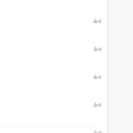
👍 0
👍 0
👍 0
👍 0