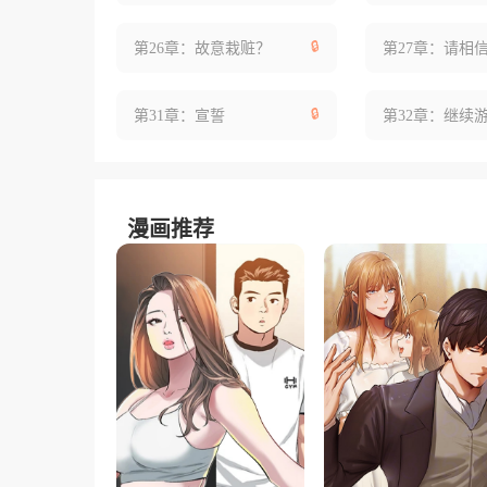
🔒
第26章：故意栽赃？
第27章：请相
🔒
第31章：宣誓
第32章：继续
漫画推荐