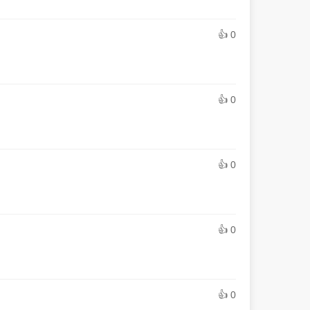
👍 0
👍 0
👍 0
👍 0
👍 0