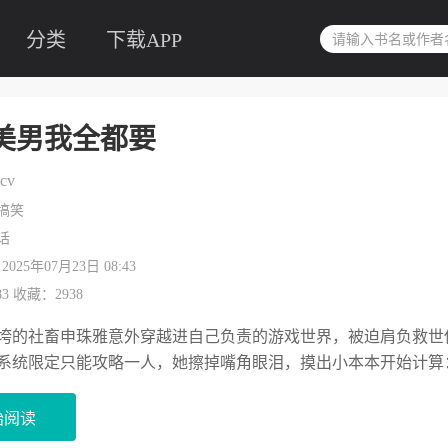
分类
下载APP
美男我全都要
cv
 搞笑
 话
25年07月23日 08:43
3 收藏：2938
垮的社畜申珠雅意外穿越进自己负责的游戏世界，被迫肩负救世
系统限定只能攻略一人，她擦掉嘴角眼泪，摸出小本本开始计算：
始阅读