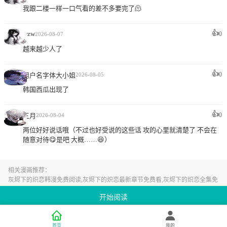
我跟二楼一样一口气看的差不多要完了🫠
👍
wzw
0
2026-08-07
越来越少人了
👍
0
用户名字体大小姐
2026-08-05
韩国西瓜出现了
👍
0
三月
2026-08-04
两位好好说话哦（不过也好受说的这些话 攻的心里就清楚了 不会在
随意对待😋是吧 大概……😆）
相关漫画推荐：
灰烬下的炽恋韩漫免费阅读,灰烬下的炽恋最新章节免费看,灰烬下的炽恋全集免
费在线看
开始阅读
首页
我的