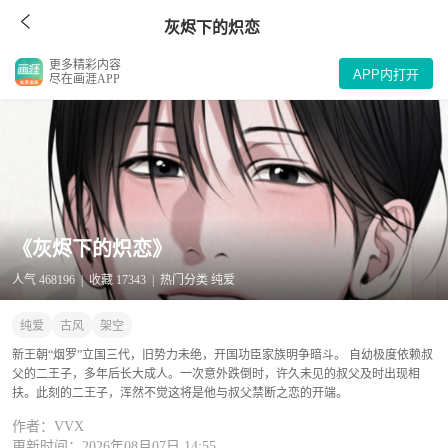
灰烬下的炽恋
更多精彩内容
APP内打开
尽在画涯APP
《灰烬下的炽恋》
人气 468196 | 收藏 17343 | 热门分类 纯爱
纯爱
古风
架空
新王朝“烟罗”立国三代，旧势力未绝，开国功臣家族明争暗斗。 自幼极度依赖叔
父的二王子，多年后长大成人。一次意外跌倒时，许久未见的叔父及时出现相
扶。此刻的二王子，浑然不觉这将是他与叔父禁断之恋的开端。
作者：VVX
更新时间：2026年08月07日 14:55