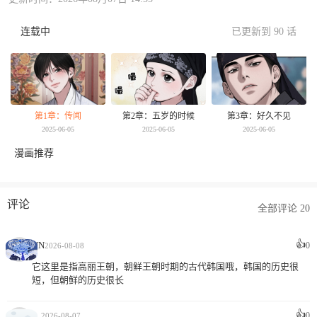
连载中
已更新到 90 话
第1章：传闻
第2章：五岁的时候
第3章：好久不见
2025-06-05
2025-06-05
2025-06-05
漫画推荐
评论
全部评论 20
👍
UN
0
2026-08-08
它这里是指高丽王朝，朝鲜王朝时期的古代韩国哦，韩国的历史很
短，但朝鲜的历史很长
👍
0
。
2026-08-07