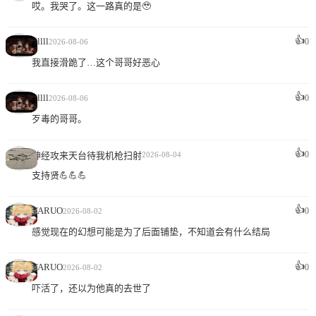
哎。我哭了。这一路真的是🥹
👍
llllll
0
2026-08-06
我直接滑跪了…这个哥哥好恶心
👍
llllll
0
2026-08-06
歹毒的哥哥。
👍
0
神经攻来天台待我机枪扫射
2026-08-04
支持贤💪💪💪
👍
YARUO
0
2026-08-02
感觉现在的幻想可能是为了后面铺垫，不知道会有什么结局
👍
YARUO
0
2026-08-02
吓活了，还以为他真的去世了