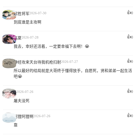
👍
0
常胜将军
2026-07-30
到底谁是主攻啊
👍
0
临夏
2026-07-28
我去，幸好还活着，一定要幸福下去啊！😭
👍
0
神经攻来天台待我机枪扫射
2026-07-27
所以最好的结局就是大哥终于懂得放手，自愿死，贤和弟弟一起生活
吧😭
👍
A
0
2026-07-26
屠夫没死
👍
0
阿狸阿狸啊
2026-07-26
靠