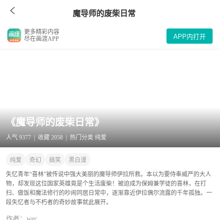
魔导师的废柴日常
更多精彩内容
APP内打开
尽在画涯APP
《魔导师的废柴日常》
人气 9377 | 收藏 2058 | 热门分类 纯爱
纯爱
奇幻
搞笑
黑白漫
失忆青年“喜林”被传说中强大美丽的魔导师伊拉所救。本以为要侍奉威严的大人
物，却发现这位国家英雄竟是个生活废柴！被迫成为保姆兼学徒的喜林，在打
扫、做饭和魔法修行的吵闹同居日常中，逐渐靠近伊拉偶尔流露的千年孤独。一
段失忆者与不朽者的奇妙故事就此展开。
作者：wec