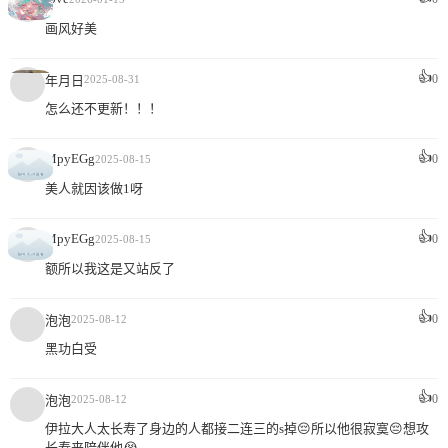
画风好美
👍
0
年月日
2025-08-31
怎么还不更新！！！
👍
MpyEGg
0
2025-08-15
美人就因该做1呀
👍
MpyEGg
0
2025-08-15
额所以我这是又站反了
👍
0
泡泡
2025-08-12
黑功白受
👍
0
泡泡
2025-08-12
伊拉大人太长寿了身边的人都接二连三的s掉😔所以他很寂寞😔想攻
长寿来陪伴他😭