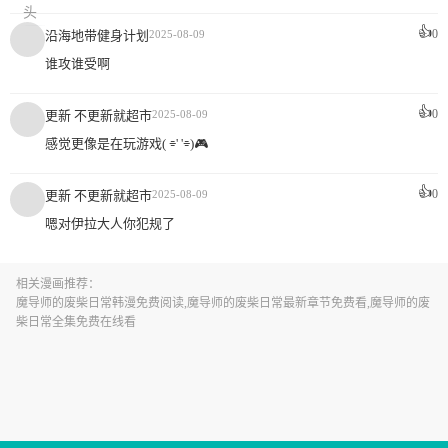
👍
0
沿海地带健身计划
2025-08-09
谁攻谁受啊
👍
0
更新 不更新就超市
2025-08-09
感觉更像是在玩游戏( ⌯' '⌯)🎮
👍
0
更新 不更新就超市
2025-08-09
嗯对伊拉大人你犯规了
相关漫画推荐：
魔导师的废柴日常韩漫免费阅读,魔导师的废柴日常最新章节免费看,魔导师的废
柴日常全集免费在线看