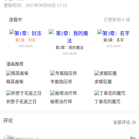
更新时间：2025年08月08日 15:19
连载中
已更新到 6 话
第1章：封冻
第3章：名字
2025-08-09
2025-08-09
第2章：我的魔法
2025-08-09
漫画推荐
精英废柴
专属指压师
求婚狂魔
祈愿于花逝之日
秘密治疗师
丁香花的魔咒
评论
全部评论 20
👍
love
0
2026-01-15