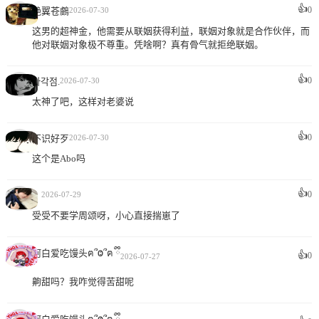
👍
0
赩翼苍鸆
2026-07-30
这男的超神金，他需要从联姻获得利益，联姻对象就是合作伙伴，而
他对联姻对象极不尊重。凭啥啊？真有骨气就拒绝联姻。
👍
0
사각점.
2026-07-30
太神了吧，这样对老婆说
👍
0
不识好歹
2026-07-30
这个是Abo吗
👍
0
？
2026-07-29
受受不要学周颂呀，小心直接揣崽了
阿白爱吃馒头ฅ՞Ⱉ՞ฅ ྀི
👍
0
2026-07-27
齁甜吗？我咋觉得苦甜呢