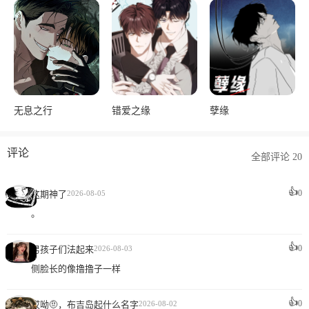
无息之行
错爱之缘
孽缘
评论
全部评论 20
👍
0
这期神了
2026-08-05
。
👍
0
男孩子们法起来
2026-08-03
侧脸长的像撸撸子一样
👍
0
哎呦🤨，布吉岛起什么名字
2026-08-02