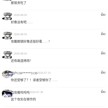
那很贪吃了
👍
0
ㅤ
2026-08-01
好像没有吧……
👍
0
ㅤ
2026-08-01
攻戴眼镜好像还挺好看……?
👍
0
ㅤ
2026-08-01
还有画涯烤肉?
👍
0
用户136*****5130
2026-07-31
你还受够了？！读者受够你了……
👍
0
猛攻嗷呜呜呜
2026-07-30
这个攻实在够作的