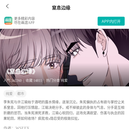
窒息边缘
更多精彩内容
APP内打开
尽在画涯APP
《窒息边缘》
人气 341260 | 收藏 14811 | 热门分类 纯爱
纯爱
都市
李朱宪与许江瑜始于酒吧的露水情缘，逐渐沉沦。朱宪偏执的占有欲与掌控让关
系窒息，因他打压情敌，江瑜决绝分手。戒不掉彼此的身体与气息，分手是互相
折磨的惩罚。当朱宪濒死求救，江瑜心软回归，这场充满欲望、伤害与执念的因
果轮回，将如何收场？疯批攻x隐忍受的极致拉扯。
作者：WSEFX