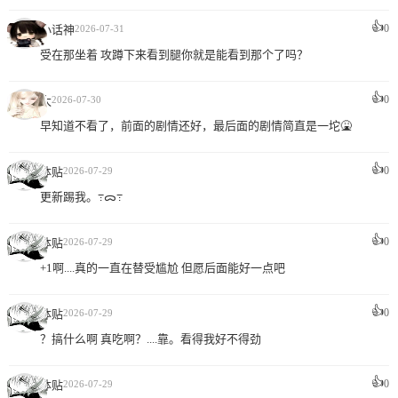
👍
0
小话神
2026-07-31
受在那坐着 攻蹲下来看到腿你就是能看到那个了吗？
👍
0
太
2026-07-30
早知道不看了，前面的剧情还好，最后面的剧情简直是一坨🤮
👍
0
体贴
2026-07-29
更新踢我。߹ᯅ߹
👍
0
体贴
2026-07-29
+1啊....真的一直在替受尴尬 但愿后面能好一点吧
👍
0
体贴
2026-07-29
？搞什么啊 真吃啊？....靠。看得我好不得劲
👍
0
体贴
2026-07-29