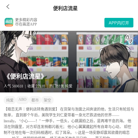
便利店流星
更多精彩内容
APP内打开
尽在画涯APP
《便利店流星》
人气 569618 | 收藏 22110 | 热门分类 纯爱
ABO
纯爱
都市
架空
【暗恋无声｜便利店转角遇到爱】 在货架与泡面之间奔波的他，生活只有轮班与
账单， 直到那个午后，美院学生刘仁夏带着一身光芒跌进他的世界——
literally。 “小心——！” 一伸手，一低头，心跳漏拍之后，是再难平息的海。 他
活在阴霾里，对方却连发梢都闪着光； 他小心翼翼藏起所有自卑与心动， 却控
制不住地在每一次扫码相遇时，红了耳朵。 ✨这是一场安静却震耳欲聋的暗恋