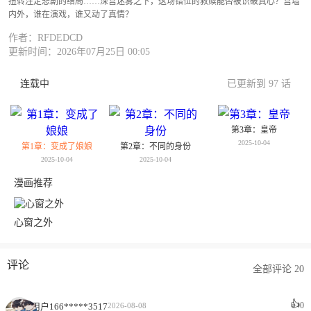
扭转注定悲剧的结局……深宫迷雾之下，这场错位的救赎能否被识破真心？宫墙
内外，谁在演戏，谁又动了真情？
作者：RFDEDCD
更新时间：2026年07月25日 00:05
连载中
已更新到 97 话
第3章：皇帝
2025-10-04
第1章：变成了娘娘
第2章：不同的身份
2025-10-04
2025-10-04
漫画推荐
心窗之外
评论
全部评论 20
👍
0
用户166*****3517
2026-08-08