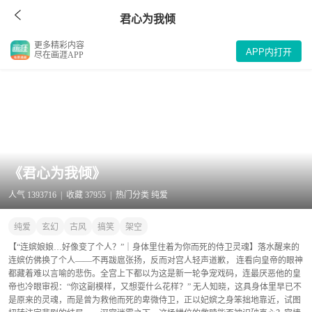
君心为我倾
更多精彩内容
APP内打开
尽在画涯APP
《君心为我倾》
人气 1393716 | 收藏 37955 | 热门分类 纯爱
纯爱
玄幻
古风
搞笑
架空
【“连嫔娘娘…好像变了个人？”｜身体里住着为你而死的侍卫灵魂】落水醒来的
连嫔仿佛换了个人——不再跋扈张扬，反而对宫人轻声道歉， 连看向皇帝的眼神
都藏着难以言喻的悲伤。全宫上下都以为这是新一轮争宠戏码，连最厌恶他的皇
帝也冷眼审视：“你这副模样，又想耍什么花样？” 无人知晓，这具身体里早已不
是原来的灵魂，而是曾为救他而死的卑微侍卫，正以妃嫔之身笨拙地靠近，试图