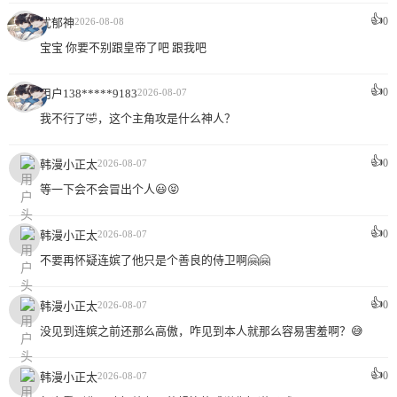
👍
0
忧郁神
2026-08-08
宝宝 你要不别跟皇帝了吧 跟我吧
👍
0
用户138*****9183
2026-08-07
我不行了🤣，这个主角攻是什么神人？
👍
0
韩漫小正太
2026-08-07
等一下会不会冒出个人😃😝
👍
0
韩漫小正太
2026-08-07
不要再怀疑连嫔了他只是个善良的侍卫啊🤗🤗
👍
0
韩漫小正太
2026-08-07
没见到连嫔之前还那么高傲，咋见到本人就那么容易害羞啊？😅
👍
0
韩漫小正太
2026-08-07