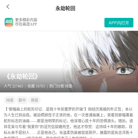
永劫轮回
更多精彩内容
APP内打开
尽在画涯APP
《永劫轮回》
人气 327463 | 收藏 16765 | 热门分类 纯爱
纯爱
都市
悬疑
【“那幅画上的蛇形印记…是我十年前噩梦的开端”】刚经历离婚的朴正哲，本以
为人生已到谷底。被迫照顾侄子正贤的他，在一次普通画展上，竟看到那幅署着
蛇形标志的油画——那是池明荣的标记，他深埋心底十年的恐惧源头。随后，诡
异花束与写着“我爱你”的诅咒信接踵而至，他这才惊觉：这持续十年的跟踪，目
标从来不是别人……正是他自己。当温柔伪装被层层剥开，展露的是执念淬炼十