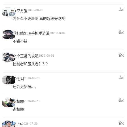
👍
0
秦空万狸
2026-08-05
为什么不更新啊 真的超级好吃啊
👍
0
暴打喻凯明手抓季涟漪
2026-08-04
不错不错
👍
0
来个正常的攻吧
2026-08-01
控制者和服从者？？？
👍
0
ID 언니
2026-08-01
还会更新嘛。。
👍
0
杰权99
2026-07-31
杰权99
👍
๑ᐢ..ᐢ๑
0
2026-07-30