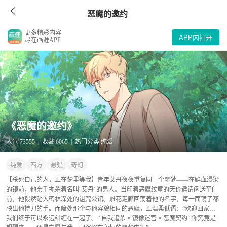
恶魔的邀约
更多精彩内容
APP内打开
尽在画涯APP
《恶魔的邀约》
人气 73555 | 收藏 6065 | 热门分类 纯爱
纯爱
西方
悬疑
奇幻
【杀死自己的人，正在梦里等我】青年艾丹夜夜重复同一个噩梦——在鲜血浸染
的镜前，他亲手扼杀着名叫“艾丹”的男人。当印着恶魔纹章的天价邀请函送至门
前，他毅然踏入密林深处的诅咒公馆。雕花走廊回荡着他的名字，每一面镜子都
映出他持刀的手。而暗处那个与他容貌相同的恶魔，正温柔低语：“欢迎回家…
我们终于可以永远纠缠在一起了。” 自我追杀 × 镜像迷宫 × 恶魔契约 “你究竟是