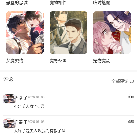
恶堕的忠诚
魔物相伴
临时魅魔
梦魔契约
魔导圣国
宠物魔蛋
评论
全部评论 20
👍
0
苦 茶 子
2026-08-06
不是美人攻吗...😇
👍
0
苦 茶 子
2026-08-06
太好了是美人攻我们有救了😋