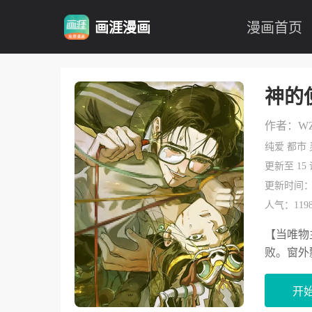
画涯漫画
漫画首页
神的
作者：W
纯爱 都市 
更新至 15
更新时间：20
人气：1198
【当唯物
败。窗外
开