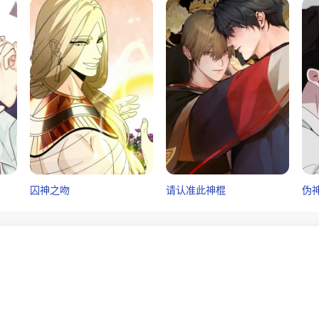
囚神之吻
请认准此神棍
伪