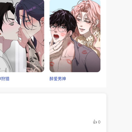
神狩猎
醉爱男神
👍 0