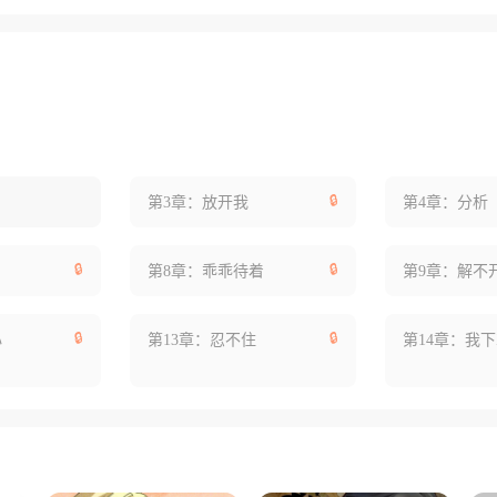
🔒
第3章：放开我
第4章：分析
🔒
🔒
第8章：乖乖待着
第9章：解不
🔒
🔒
心
第13章：忍不住
第14章：我