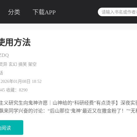
分类
下载APP
使用方法
ZDQ
灵异 玄幻 搞笑 架空
 话
26年01月08日 18:52
45 收藏：8290
主义研究生向鬼神许愿｜山神给的“科研经费”有点烫手】深夜
飘来同学兴奋的讨论：“后山那位‘鬼神’最近又在撒金粉了！”“无稽
始阅读