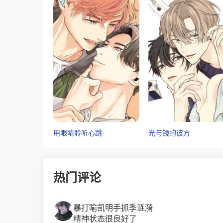
用眼睛聆听心跳
光与镜的彼方
热门评论
暴打喻凯明手抓季涟漪
精神状态很良好了