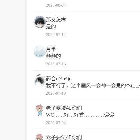
2026-08-04
那又怎样
是的
2026-07-14
月半
颠颠的
2026-07-13
药合o(^o^)o
我不行了，这个画风一会神一会鬼的ヘ(_ _
2026-07-13
老子要法4⃣️你们
WC……好…好香…………🥵🥵
2026-07-04
老子要法4⃣️你们