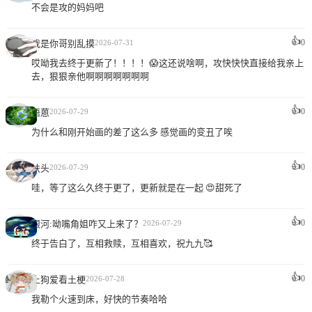
不会是攻的妈妈吧
👍
0
我是你哥别乱摸
2026-07-31
哎呦我去终于更新了！！！！😱这还说啥啊，攻快快快直接给我亲上
去，狠狠亲他啊啊啊啊啊啊啊
👍
0
梧蒽
2026-07-29
为什么和刚开始画的差了这么多 感觉画的变丑了唉
👍
0
扶头
2026-07-29
哇，等了这么久终于更了，更新就是在一起 😍甜死了
👍
0
银河:呦嘴角姐咋又上来了？
2026-07-29
终于告白了，互相救赎，互相喜欢，祝九九🥰
👍
0
土狗爱看土梗
2026-07-28
我勒个火速到床，好快的节奏哈哈