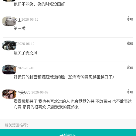
他们不能笑，笑的时候没画好
👍
0
少主
2026-06-12
第三啦
👍
0
苓
2026-06-12
瘦关了麦克风
👍
JF
0
2026-06-10
好诡异的封面和紧跟潮流的脸（没有夸的意思越画越丑了）
👍
এ⁵²º美౪🍊ᐝ
0
2026-06-09
看得我都哭了 我也有喜欢过的人 也会默默的哭 不敢表白 也不敢表达
心意 是真的很喜欢 只能默默的藏起来
相关漫画推荐：
春声细语韩漫免费阅读,春声细语最新章节免费看,春声细语全集免费在线看
开始阅读