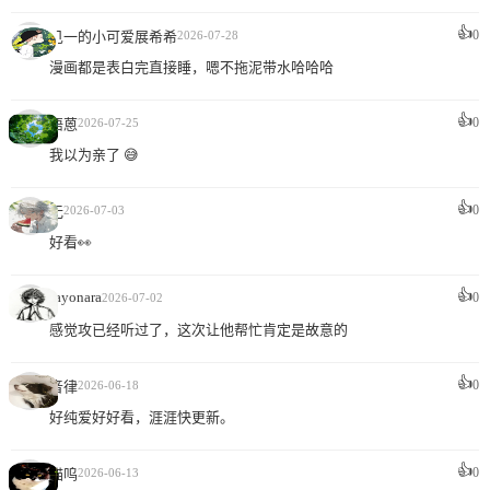
👍
0
见一的小可爱展希希
2026-07-28
漫画都是表白完直接睡，嗯不拖泥带水哈哈哈
👍
0
梧蒽
2026-07-25
我以为亲了 😅
👍
0
无
2026-07-03
好看👀
👍
sayonara
0
2026-07-02
感觉攻已经听过了，这次让他帮忙肯定是故意的
👍
0
音律
2026-06-18
好纯爱好好看，涯涯快更新。
👍
0
喵呜
2026-06-13