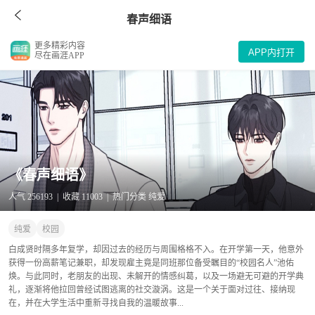
春声细语
更多精彩内容
APP内打开
尽在画涯APP
《春声细语》
人气 256193 | 收藏 11003 | 热门分类 纯爱
纯爱
校园
白成贤时隔多年复学，却因过去的经历与周围格格不入。在开学第一天，他意外
获得一份高薪笔记兼职，却发现雇主竟是同班那位备受瞩目的“校园名人”池佑
焕。与此同时，老朋友的出现、未解开的情感纠葛，以及一场避无可避的开学典
礼，逐渐将他拉回曾经试图逃离的社交漩涡。这是一个关于面对过往、接纳现
在，并在大学生活中重新寻找自我的温暖故事...