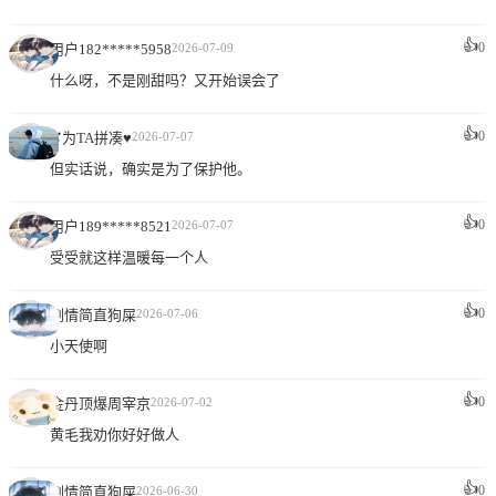
👍
0
用户182*****5958
2026-07-09
什么呀，不是刚甜吗？又开始误会了
👍
0
✘为TA拼凑♥
2026-07-07
但实话说，确实是为了保护他。
👍
0
用户189*****8521
2026-07-07
受受就这样温暖每一个人
👍
0
剧情简直狗屎
2026-07-06
小天使啊
👍
0
金丹顶爆周宰京
2026-07-02
黄毛我劝你好好做人
👍
0
剧情简直狗屎
2026-06-30