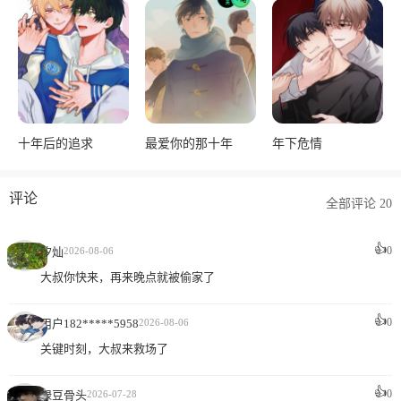
十年后的追求
最爱你的那十年
年下危情
评论
全部评论 20
👍
0
汐灿
2026-08-06
大叔你快来，再来晚点就被偷家了
👍
0
用户182*****5958
2026-08-06
关键时刻，大叔来救场了
👍
0
绿豆骨头
2026-07-28