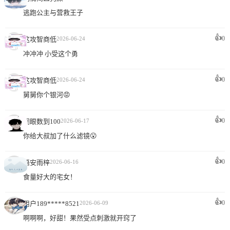
逃跑公主与营救王子
👍
0
这攻智商低
2026-06-24
冲冲冲 小受这个勇
👍
0
这攻智商低
2026-06-24
舅舅你个银河😡
👍
0
闭眼数到100
2026-06-17
你给大叔加了什么滤镜😮
👍
0
语安雨梓
2026-06-16
食量好大的宅女！
👍
0
用户189*****8521
2026-06-09
啊啊啊，好甜！果然受点刺激就开窍了