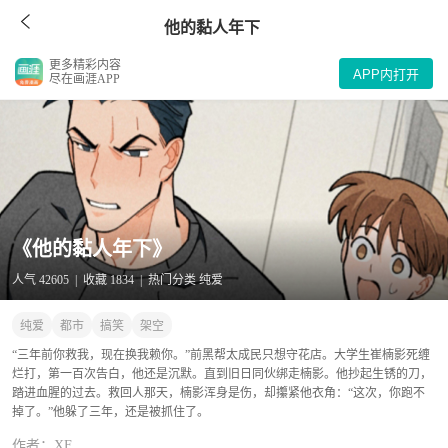
他的黏人年下
更多精彩内容
APP内打开
尽在画涯APP
《他的黏人年下》
人气 42605 | 收藏 1834 | 热门分类 纯爱
纯爱
都市
搞笑
架空
“三年前你救我，现在换我赖你。”前黑帮太成民只想守花店。大学生崔楠影死缠
烂打，第一百次告白，他还是沉默。直到旧日同伙绑走楠影。他抄起生锈的刀，
踏进血腥的过去。救回人那天，楠影浑身是伤，却攥紧他衣角：“这次，你跑不
掉了。”他躲了三年，还是被抓住了。
作者：XF