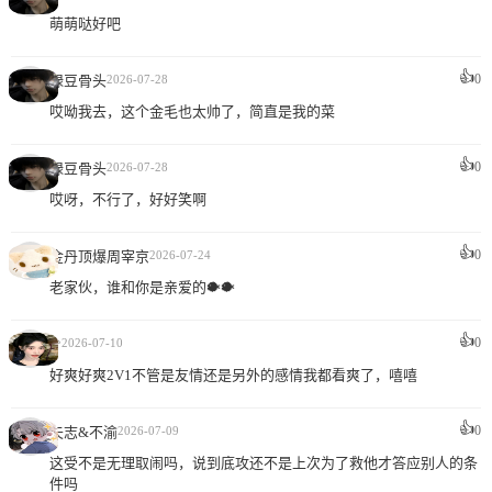
萌萌哒好吧
👍
0
绿豆骨头
2026-07-28
哎呦我去，这个金毛也太帅了，简直是我的菜
👍
0
绿豆骨头
2026-07-28
哎呀，不行了，好好笑啊
👍
0
金丹顶爆周宰京
2026-07-24
老家伙，谁和你是亲爱的🐡🐡
👍
✨
0
2026-07-10
好爽好爽2V1不管是友情还是另外的感情我都看爽了，嘻嘻
👍
0
矢志&不渝
2026-07-09
这受不是无理取闹吗，说到底攻还不是上次为了救他才答应别人的条
件吗