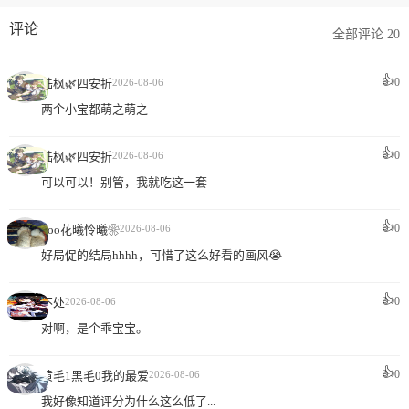
评论
全部评论 20
👍
0
陆枫🌿四安折
2026-08-06
两个小宝都萌之萌之
👍
0
陆枫🌿四安折
2026-08-06
可以可以！别管，我就吃这一套
👍
0
\ oo花曦怜曦❀
2026-08-06
好局促的结局hhhh，可惜了这么好看的画风😭
👍
0
不处
2026-08-06
对啊，是个乖宝宝。
👍
0
黄毛1黑毛0我的最爱
2026-08-06
我好像知道评分为什么这么低了...