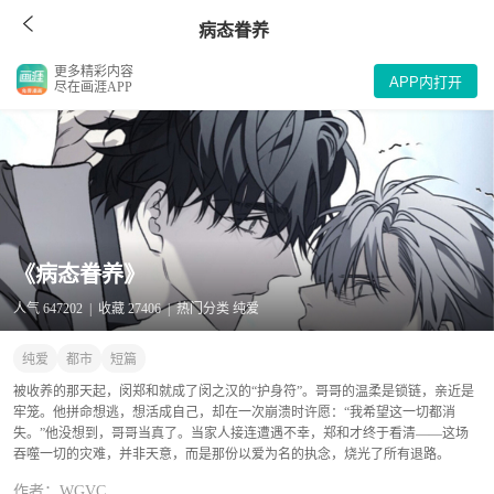
病态眷养
更多精彩内容
APP内打开
尽在画涯APP
《病态眷养》
人气 647202 | 收藏 27406 | 热门分类 纯爱
纯爱
都市
短篇
被收养的那天起，闵郑和就成了闵之汉的“护身符”。哥哥的温柔是锁链，亲近是
牢笼。他拼命想逃，想活成自己，却在一次崩溃时许愿：“我希望这一切都消
失。”他没想到，哥哥当真了。当家人接连遭遇不幸，郑和才终于看清——这场
吞噬一切的灾难，并非天意，而是那份以爱为名的执念，烧光了所有退路。
作者：WGVC