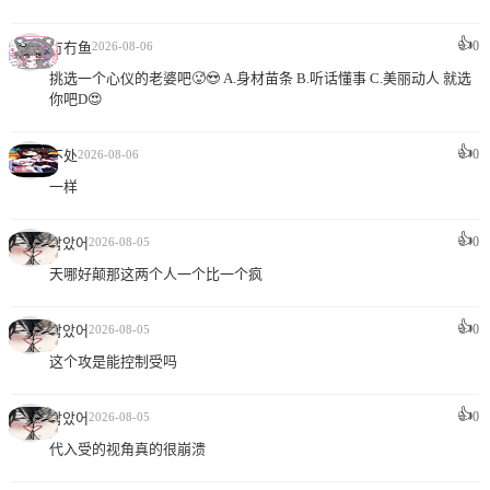
👍
0
冇冇鱼
2026-08-06
挑选一个心仪的老婆吧🥵😍 A.身材苗条 B.听话懂事 C.美丽动人 就选
你吧D😍
👍
0
不处
2026-08-06
一样
👍
0
잡았어
2026-08-05
天哪好颠那这两个人一个比一个疯
👍
0
잡았어
2026-08-05
这个攻是能控制受吗
👍
0
잡았어
2026-08-05
代入受的视角真的很崩溃