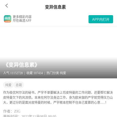
变异信息素
更多精彩内容
APP内打开
尽在画涯APP
《变异信息素》
人气 11152728 | 收藏 107434 | 热门分类 纯爱
纯爱
总裁
作为极优阿尔法的秘书，严宇不单要解决上司皮特曼的工作问题，还要帮忙解决
皮特曼欠下的风流债。本来在阿尔法身边工作，身为欧米伽的严宇就觉得压力山
大，更过分的是面对皮特曼的时候，严宇根本控制不住自己爱慕的心意......！
作者：ZIG
更新时间：2022年11月08日 00:05