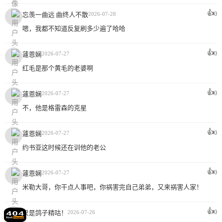
👍
0
忘羡一曲远 曲终人不散
2026-07-28
嗯，我都不知道反复刷多少遍了哈哈
👍
0
蘧恩娴
2026-07-27
红毛是那个黄毛的老婆啊
👍
0
蘧恩娴
2026-07-27
不，他是格雷森的克星
👍
0
蘧恩娴
2026-07-27
约书亚这时候还在训他的老公
👍
0
蘧恩娴
2026-07-27
米勒大哥，你干点人事吧，你祸害完自己弟弟，又来祸害人家！
👍
0
2026-07-26