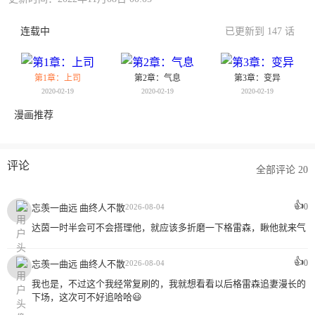
连载中
已更新到 147 话
第1章：上司
第2章：气息
第3章：变异
2020-02-19
2020-02-19
2020-02-19
漫画推荐
评论
全部评论 20
👍
0
忘羡一曲远 曲终人不散
2026-08-04
达茵一时半会可不会搭理他，就应该多折磨一下格雷森，瞅他就来气
👍
0
忘羡一曲远 曲终人不散
2026-08-04
我也是，不过这个我经常复刷的，我就想看看以后格雷森追妻漫长的
下场，这次可不好追哈哈😃