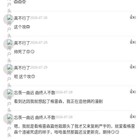
🙉🙉🙊
👍
0
真不行了
2026-07-30
这个攻🙉
👍
0
真不行了
2026-07-29
帅死了😍😏
👍
0
真不行了
2026-07-29
呃 这个攻🙃
👍
0
忘羡一曲远 曲终人不散
2026-07-28
看到达因我就想起了格雷森，我正在追他俩的漫剧
👍
0
忘羡一曲远 曲终人不散
2026-07-28
嗯，我就是看格雷森篇他栽跟头了我才又来复刷严宇的，就爱看格雷
森个渣被死虐的样子，哈哈虽然那篇还没更新完，期待😏😏