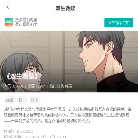
双生救赎
更多精彩内容
APP内打开
尽在画涯APP
《双生救赎》
人气 329390 | 收藏 12287 | 热门分类 纯爱
纯爱
都市
异能
S级能力者徐文贤与专属引导者严海璟，在失控边缘维系着互为救赎的羁绊。当
双胞胎哥哥徐文赫带着灼热的执念介入，三人被命运锁链缠绕的过往逐渐浮现
——十年前事故的真相，竟是命运齿轮最初的咬合点。
作者：EOIAND
更新时间：2026年04月13日 15:41