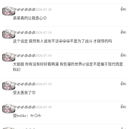
👍
🌿🌿🌿🧊🧊🧊
0
2026-07-20
弟弟真的让我恶心🤢
👍
🌿🌿🌿🧊🧊🧊
0
2026-07-19
这个设定 居然有人说攻不洁😬😬😬不是为了战斗 才疏导的吗
👍
🌿🌿🌿🧊🧊🧊
0
2026-07-19
大姐姐 你有没有好好看韩漫 有些漫的世界@设定不是偏于现代而是
科幻
👍
🌿🌿🌿🧊🧊🧊
0
2026-07-19
受太善良了😚
👍
🌿🌿🌿🧊🧊🧊
0
2026-07-19
受belike：🖕🙄🖕