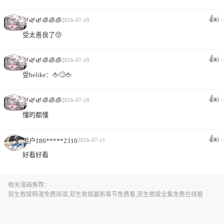
👍
🌿🌿🌿🧊🧊🧊
0
2026-07-19
受太善良了😚
👍
🌿🌿🌿🧊🧊🧊
0
2026-07-19
受belike：🖕🙄🖕
👍
🌿🌿🌿🧊🧊🧊
0
2026-07-18
懂的都懂
👍
0
用户186*****2310
2026-07-11
好看好看
相关漫画推荐：
双生救赎韩漫免费阅读,双生救赎最新章节免费看,双生救赎全集免费在线看