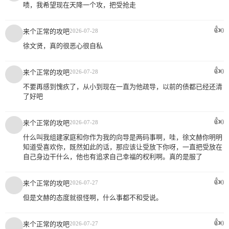
啧，我希望现在天降一个攻，把受抢走
👍
0
来个正常的攻吧
2026-07-28
徐文贤，真的很恶心很自私
👍
0
来个正常的攻吧
2026-07-28
不要再感到愧疚了，从小到现在一直为他疏导，以前的债都已经还清
了好吧
👍
0
来个正常的攻吧
2026-07-28
什么叫我组建家庭和你作为我的向导是两码事啊，哇，徐文赫你明明
知道受喜欢你，既然如此的话，那应该让受放下你呀，一直把受放在
自己身边干什么，他也有追求自己幸福的权利啊。真的是服了
👍
0
来个正常的攻吧
2026-07-27
但是文赫的态度就很怪啊，什么事都不和受说。
👍
0
来个正常的攻吧
2026-07-27