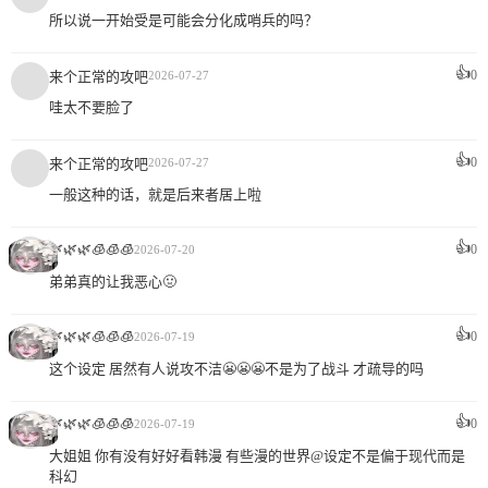
所以说一开始受是可能会分化成哨兵的吗？
👍
0
来个正常的攻吧
2026-07-27
哇太不要脸了
👍
0
来个正常的攻吧
2026-07-27
一般这种的话，就是后来者居上啦
👍
🌿🌿🌿🧊🧊🧊
0
2026-07-20
弟弟真的让我恶心🤢
👍
🌿🌿🌿🧊🧊🧊
0
2026-07-19
这个设定 居然有人说攻不洁😬😬😬不是为了战斗 才疏导的吗
👍
🌿🌿🌿🧊🧊🧊
0
2026-07-19
大姐姐 你有没有好好看韩漫 有些漫的世界@设定不是偏于现代而是
科幻