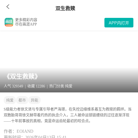
双生救赎
更多精彩内容
APP内打开
尽在画涯APP
《双生救赎》
人气 329349 | 收藏 12286 | 热门分类 纯爱
纯爱
都市
异能
S级能力者徐文贤与专属引导者严海璟，在失控边缘维系着互为救赎的羁绊。当
双胞胎哥哥徐文赫带着灼热的执念介入，三人被命运锁链缠绕的过往逐渐浮现
——十年前事故的真相，竟是命运齿轮最初的咬合点。
作者：EOIAND
更新时间：2026年04月13日 15:41