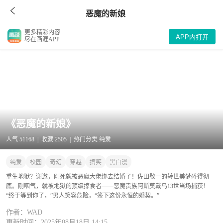
恶魔的新娘
更多精彩内容
APP内打开
尽在画涯APP
《恶魔的新娘》
人气 51168 | 收藏 2505 | 热门分类 纯爱
纯爱
校园
奇幻
穿越
搞笑
黑白漫
重生地狱？谢邀，刚死就被恶魔大佬绑去结婚了！佐田敬一的转世美梦碎得彻
底。刚咽气，就被地狱的顶级掠食者——恶魔贵族阿斯莫戴乌13世当场捕获！
“终于等到你了，”男人笑容危险，“签下这份永恒的婚契。”
作者：WAD
更新时间：2025年08月18日 14:15