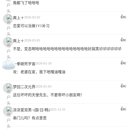
角都飞了哈哈哈
👍
0
爽上＋
2026-03-02
恋爱可以当做1V1补习
👍
0
爽上＋
2026-03-01
不是，变态啊哈哈哈哈哈哈哈哈哈哈哈哈哈哈好搞笑🤣🤣🤣🤣🤣🤣
👍
0
一拳砸死宇宙
2026-01-19
攻：老婆在家，我下地嘎油嘎油
👍
0
梦回二次元界
2026-01-03
这位坏坏的天使先生，不要带坏小朋友啊！
👍
0
凉凉爱双男~(国/日/韩)
2025-12-31
串门儿吗？有点意思