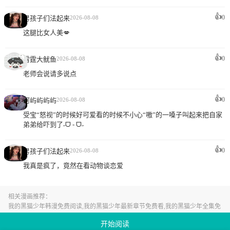
👍
0
男孩子们法起来
2026-08-08
这腿比女人美💋
👍
0
雷霆大鱿鱼
2026-08-08
老师会说请多说点
👍
0
阿屿屿屿屿
2026-08-08
受宝“怒视”的时候好可爱看的时候不小心“嗷”的一嗓子叫起来把自家
弟弟给吓到了˶ᗜ - ᗜ˶
👍
0
男孩子们法起来
2026-08-08
我真是疯了，竟然在看动物谈恋爱
相关漫画推荐：
我的黑猫少年韩漫免费阅读,我的黑猫少年最新章节免费看,我的黑猫少年全集免
费在线看
开始阅读