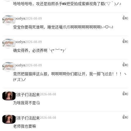
哈哈哈哈哈，攻还是拍照杀手📸把受拍成蜜蜂视角了都(´▽｀)ノ♪
👍
Jocelyn
0
2026-08-09
受宝你要萌死谁啊，睡觉还嘬爪爪啊啊啊啊啊啊啊啊꒰˶>ᗜ<˶꒱​
👍
Jocelyn
0
2026-08-09
确实得养，必须养啊╰(*´︶`*)╯
👍
Jocelyn
0
2026-08-09
竟然把猫猫摔这么狠，啊啊啊啊你们都让开，我一脚飞过去！！！ヽ
(#`Д´)ノ
👍
0
男孩子们法起来
2026-08-08
为啥我哥不是🤔
👍
0
男孩子们法起来
2026-08-08
老师我也要嘛