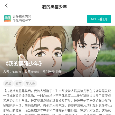
我的黑猫少年
更多精彩内容
APP内打开
尽在画涯APP
《我的黑猫少年》
人气 2261829 | 收藏 64969 | 热门分类 纯爱
纯爱
都市
非人类
【片场捡到脏黑猫后，我的人设崩了！】当红虎兽人演员徐龙宇在片场角落发现
一只被欺凌的流浪黑猫，一时心软将它带回休息室——谁知猫咪抖抖身子竟变成
黑发美少年！从此，被定型演反派的稳重虎族巨星，被迫开始了与傲娇猫少年的
秘密同居生活：帮他躲狗仔、教他用人形吃饭、还要在深夜片场对戏时忍住不rua
他竖起的猫耳…而当黑猫少年在他怀中哽咽着坦白身世，徐龙宇才惊觉：这场意