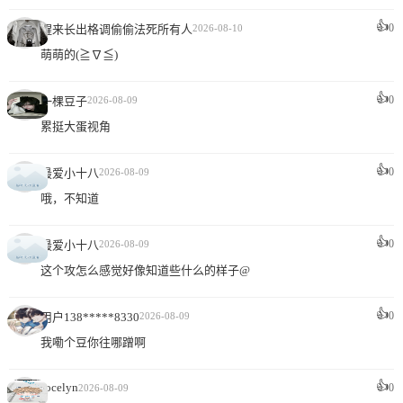
👍
0
醒来长出格调偷偷法死所有人
2026-08-10
萌萌的(≧∇≦)
👍
0
一棵豆子
2026-08-09
累挺大蛋视角
👍
0
最爱小十八
2026-08-09
哦，不知道
👍
0
最爱小十八
2026-08-09
这个攻怎么感觉好像知道些什么的样子@
👍
0
用户138*****8330
2026-08-09
我嘞个豆你往哪蹭啊
👍
Jocelyn
0
2026-08-09