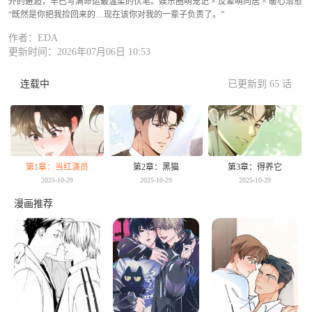
外的邂逅，早已写满命运最温柔的伏笔。娱乐圈萌宠记 × 反差萌同居 × 暖心治愈
“既然是你把我捡回来的…现在该你对我的一辈子负责了。”
作者：EDA
更新时间：2026年07月06日 10:53
连载中
已更新到 65 话
第1章：当红演员
第2章：黑猫
第3章：得养它
2025-10-29
2025-10-29
2025-10-29
漫画推荐